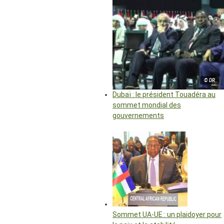
© DR
Dubaï : le président Touadéra au
sommet mondial des
gouvernements
Sommet UA-UE : un plaidoyer pour