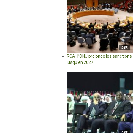
© DR
RCA : l’ONU prolonge les sanctions
jusqu’en 2027
© DR