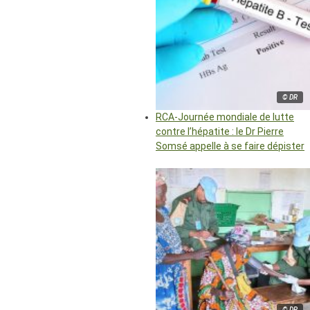
© DR
RCA-Journée mondiale de lutte
contre l’hépatite : le Dr Pierre
Somsé appelle à se faire dépister
© DR