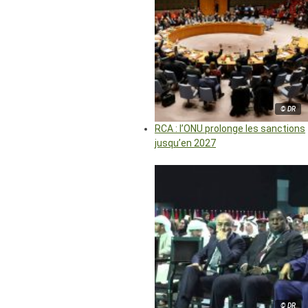
© DR
RCA : l’ONU prolonge les sanctions
jusqu’en 2027
© DR