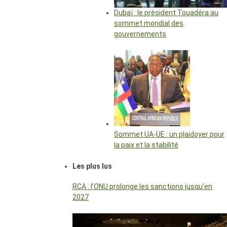
Dubaï : le président Touadéra au
sommet mondial des
gouvernements
Sommet UA-UE : un plaidoyer pour
la paix et la stabilité
Les plus lus
RCA : l’ONU prolonge les sanctions jusqu’en
2027