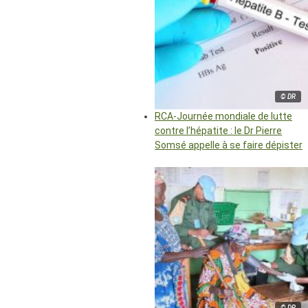
© DR
RCA-Journée mondiale de lutte
contre l’hépatite : le Dr Pierre
Somsé appelle à se faire dépister
© DR