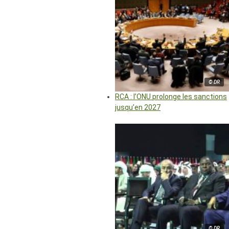
© DR
RCA : l’ONU prolonge les sanctions
jusqu’en 2027
© DR