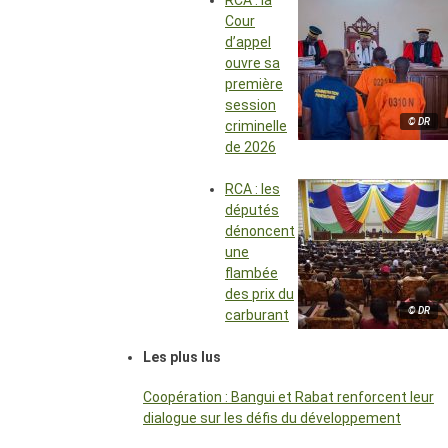
RCA : la
Cour
d’appel
ouvre sa
première
session
© DR
criminelle
de 2026
RCA : les
députés
dénoncent
une
flambée
des prix du
© DR
carburant
Les plus lus
Coopération : Bangui et Rabat renforcent leur
dialogue sur les défis du développement