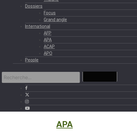
Dossiers
Focus
Grand angle
International
AFP
APA
ACAP
APO
People
International
›
APA