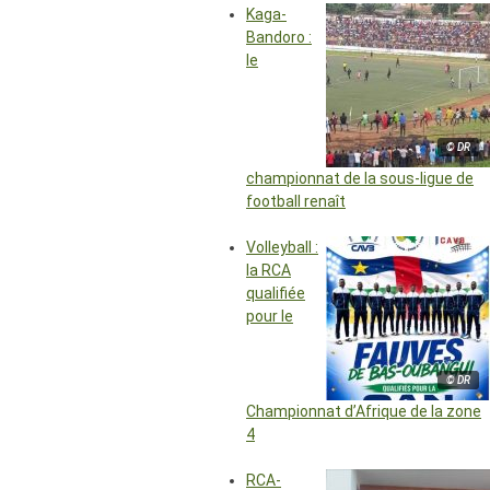
Kaga-
Bandoro :
le
© DR
championnat de la sous-ligue de
football renaît
Volleyball :
la RCA
qualifiée
pour le
© DR
Championnat d’Afrique de la zone
4
RCA-