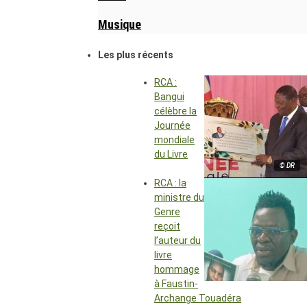
Musique
Les plus récents
RCA :
Bangui
célèbre la
Journée
mondiale
du Livre
© DR
RCA : la
ministre du
Genre
reçoit
l’auteur du
livre
hommage
à Faustin-
Archange Touadéra