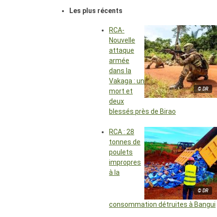
Les plus récents
RCA-
Nouvelle
attaque
armée
dans la
Vakaga : un
© DR
mort et
deux
blessés près de Birao
RCA : 28
tonnes de
poulets
impropres
à la
© DR
consommation détruites à Bangui