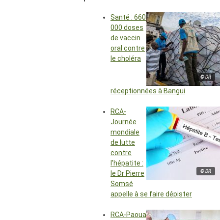
Santé : 660
000 doses
de vaccin
oral contre
le choléra
© DR
réceptionnées à Bangui
RCA-
Journée
mondiale
de lutte
contre
l’hépatite :
© DR
le Dr Pierre
Somsé
appelle à se faire dépister
RCA-Paoua