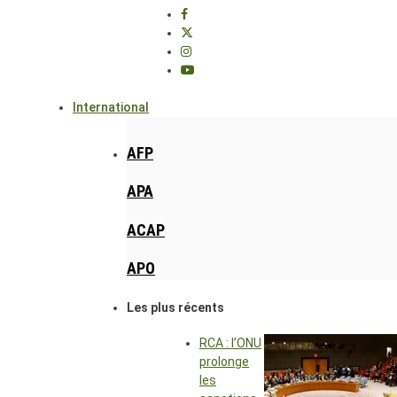
International
AFP
APA
ACAP
APO
Les plus récents
RCA : l’ONU
prolonge
les