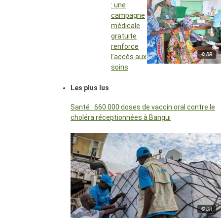
: une
campagne
médicale
gratuite
renforce
© DR
l’accès aux
soins
Les plus lus
Santé : 660 000 doses de vaccin oral contre le
choléra réceptionnées à Bangui
© DR