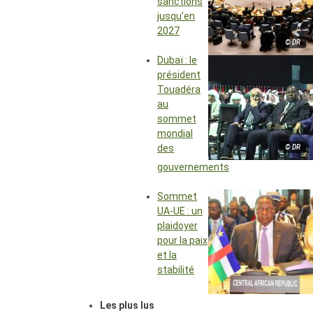
sanctions
jusqu’en
2027
© DR
Dubaï : le
président
Touadéra
au
sommet
mondial
des
© DR
gouvernements
Sommet
UA-UE : un
plaidoyer
pour la paix
et la
stabilité
Les plus lus