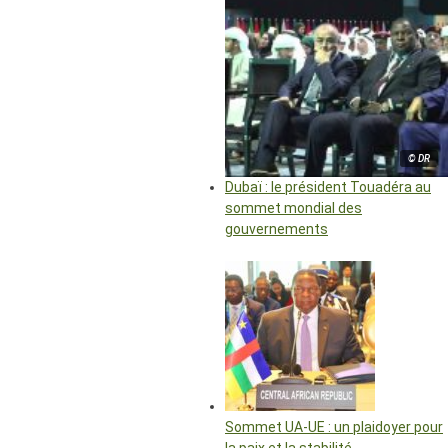
© DR
Dubaï : le président Touadéra au
sommet mondial des
gouvernements
Sommet UA-UE : un plaidoyer pour