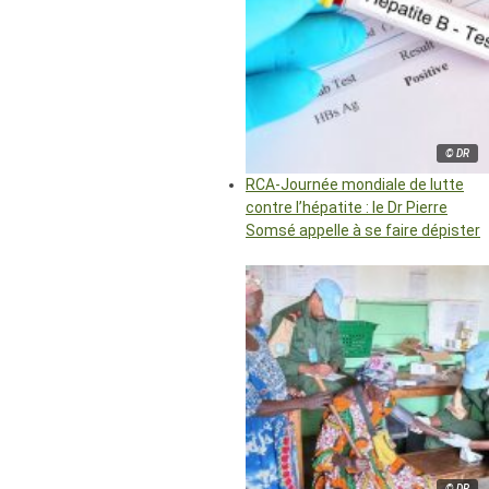
© DR
RCA-Journée mondiale de lutte
contre l’hépatite : le Dr Pierre
Somsé appelle à se faire dépister
© DR