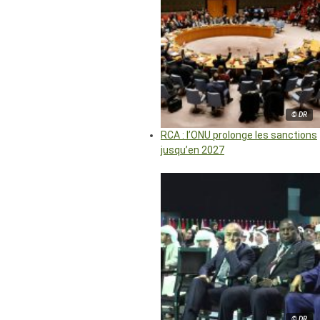
© DR
RCA : l’ONU prolonge les sanctions
jusqu’en 2027
© DR