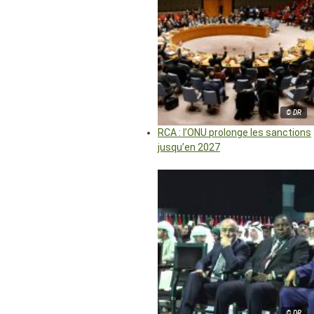
© DR
RCA : l’ONU prolonge les sanctions
jusqu’en 2027
© DR