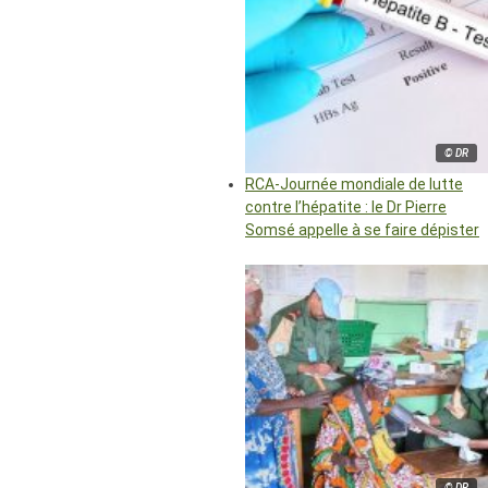
© DR
RCA-Journée mondiale de lutte
contre l’hépatite : le Dr Pierre
Somsé appelle à se faire dépister
© DR