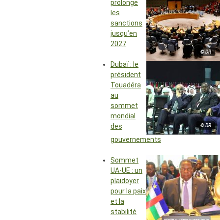
prolonge
les
sanctions
jusqu’en
2027
© DR
Dubaï : le
président
Touadéra
au
sommet
mondial
des
© DR
gouvernements
Sommet
UA-UE : un
plaidoyer
pour la paix
et la
stabilité