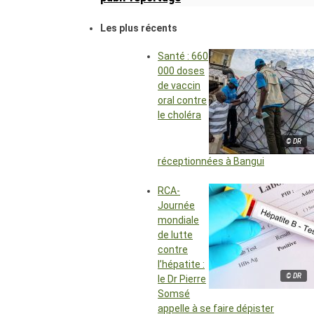
Les plus récents
Santé : 660
000 doses
de vaccin
oral contre
le choléra
© DR
réceptionnées à Bangui
RCA-
Journée
mondiale
de lutte
contre
l’hépatite :
© DR
le Dr Pierre
Somsé
appelle à se faire dépister