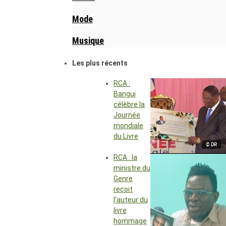
Mode
Musique
Les plus récents
RCA :
Bangui
célèbre la
Journée
mondiale
du Livre
© DR
RCA : la
ministre du
Genre
reçoit
l’auteur du
livre
hommage