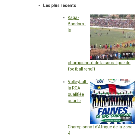
Les plus récents
Kaga-
Bandoro :
le
© DR
championnat de la sous-ligue de
football renaît
Volleyball :
la RCA
qualifiée
pour le
© DR
Championnat d’Afrique de la zone
4