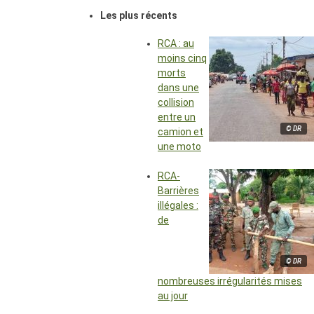
Les plus récents
RCA : au
moins cinq
morts
dans une
collision
entre un
© DR
camion et
une moto
RCA-
Barrières
illégales :
de
© DR
nombreuses irrégularités mises
au jour