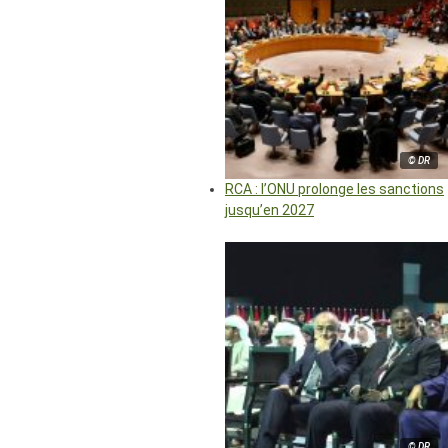
© DR
RCA : l’ONU prolonge les sanctions
jusqu’en 2027
© DR