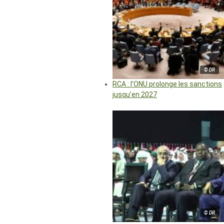
© DR
RCA : l’ONU prolonge les sanctions
jusqu’en 2027
© DR