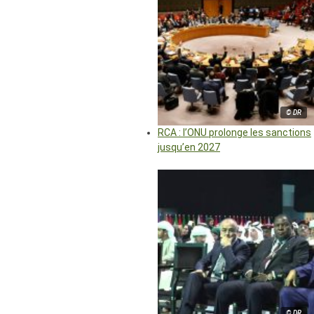
© DR
RCA : l’ONU prolonge les sanctions
jusqu’en 2027
© DR