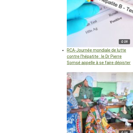
© DR
RCA-Journée mondiale de lutte
contre l’hépatite : le Dr Pierre
Somsé appelle à se faire dépister
© DR