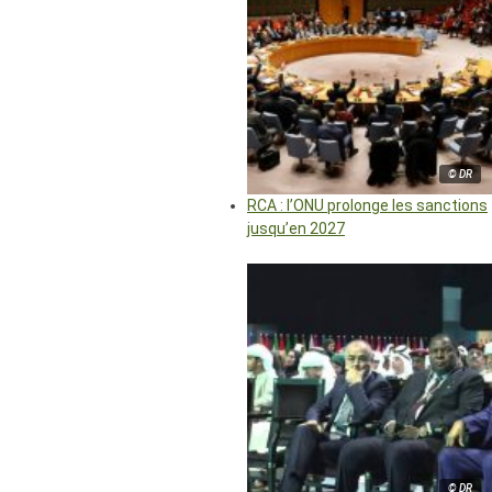
© DR
RCA : l’ONU prolonge les sanctions
jusqu’en 2027
© DR