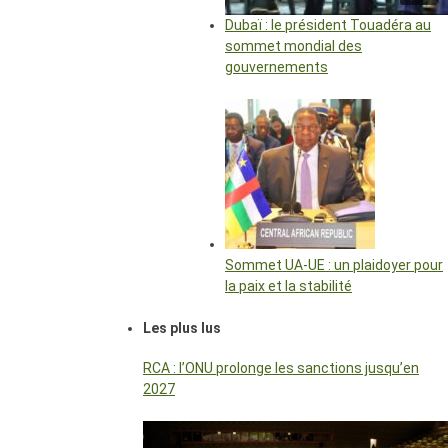
Dubaï : le président Touadéra au
sommet mondial des
gouvernements
Sommet UA-UE : un plaidoyer pour
la paix et la stabilité
Les plus lus
RCA : l’ONU prolonge les sanctions jusqu’en
2027