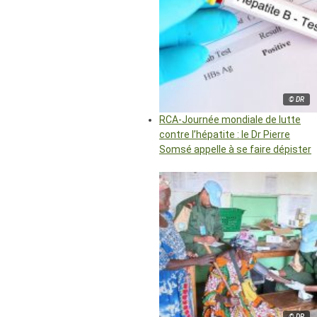
© DR
RCA-Journée mondiale de lutte
contre l’hépatite : le Dr Pierre
Somsé appelle à se faire dépister
© DR