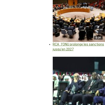
© DR
RCA : l’ONU prolonge les sanctions
jusqu’en 2027
© DR