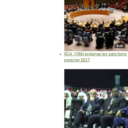
© DR
RCA : l’ONU prolonge les sanctions
jusqu’en 2027
© DR