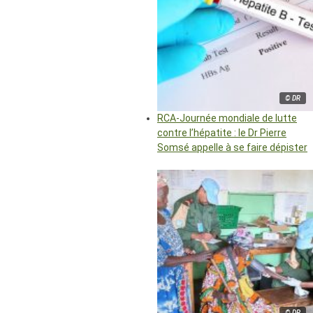
© DR
RCA-Journée mondiale de lutte
contre l’hépatite : le Dr Pierre
Somsé appelle à se faire dépister
© DR