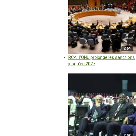
© DR
RCA : l’ONU prolonge les sanctions
jusqu’en 2027
© DR