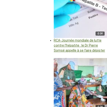
© DR
RCA-Journée mondiale de lutte
contre l’hépatite : le Dr Pierre
Somsé appelle à se faire dépister
© DR