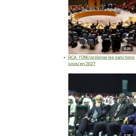
© DR
RCA : l’ONU prolonge les sanctions
jusqu’en 2027
© DR