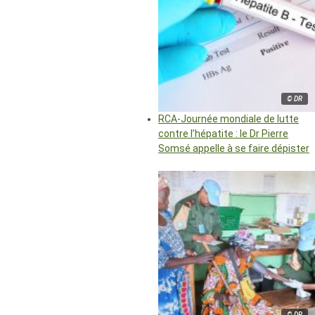
© DR
RCA-Journée mondiale de lutte
contre l’hépatite : le Dr Pierre
Somsé appelle à se faire dépister
© DR