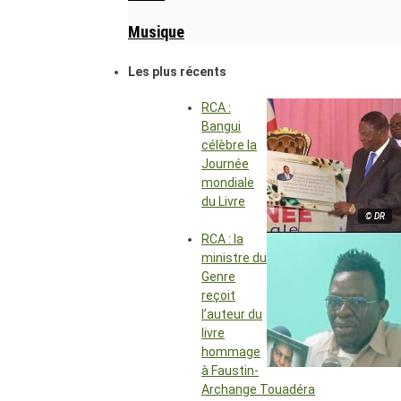
Musique
Les plus récents
RCA :
Bangui
célèbre la
Journée
mondiale
du Livre
© DR
RCA : la
ministre du
Genre
reçoit
l’auteur du
livre
hommage
à Faustin-
Archange Touadéra