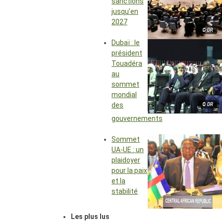
sanctions
jusqu’en
2027
© DR
Dubaï : le
président
Touadéra
au
sommet
mondial
des
© DR
gouvernements
Sommet
UA-UE : un
plaidoyer
pour la paix
et la
stabilité
Les plus lus