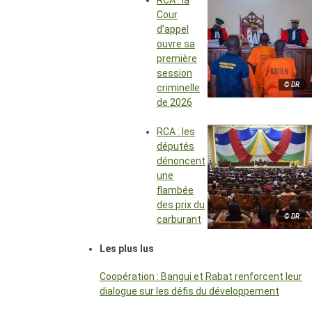
RCA : la
Cour
d’appel
ouvre sa
première
session
© DR
criminelle
de 2026
RCA : les
députés
dénoncent
une
flambée
des prix du
© DR
carburant
Les plus lus
Coopération : Bangui et Rabat renforcent leur
dialogue sur les défis du développement