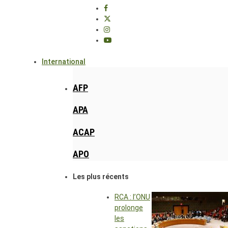
International
AFP
APA
ACAP
APO
Les plus récents
RCA : l’ONU
prolonge
les