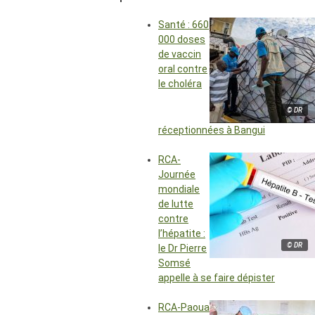
Santé : 660
000 doses
de vaccin
oral contre
le choléra
© DR
réceptionnées à Bangui
RCA-
Journée
mondiale
de lutte
contre
l’hépatite :
© DR
le Dr Pierre
Somsé
appelle à se faire dépister
RCA-Paoua