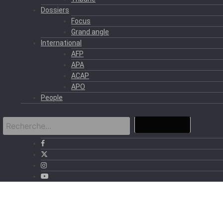
Dossiers
Focus
Grand angle
International
AFP
APA
ACAP
APO
People
›