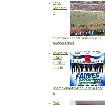
Kaga-
Bandoro :
le
© DR
championnat de la sous-ligue de
football renaît
Volleyball :
la RCA
qualifiée
pour le
© DR
Championnat d’Afrique de la zone
4
RCA-