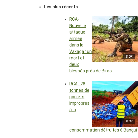
Les plus récents
RCA-
Nouvelle
attaque
armée
dans la
Vakaga : un
© DR
mort et
deux
blessés près de Birao
RCA : 28
tonnes de
poulets
impropres
à la
© DR
consommation détruites à Bangui