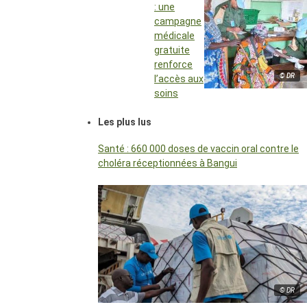
: une
campagne
médicale
gratuite
renforce
© DR
l’accès aux
soins
Les plus lus
Santé : 660 000 doses de vaccin oral contre le
choléra réceptionnées à Bangui
© DR