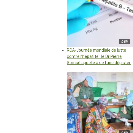
© DR
RCA-Journée mondiale de lutte
contre l’hépatite : le Dr Pierre
Somsé appelle à se faire dépister
© DR