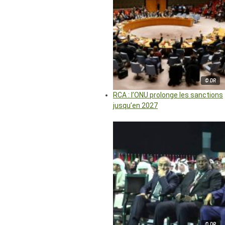
© DR
RCA : l’ONU prolonge les sanctions
jusqu’en 2027
© DR