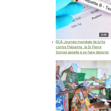
© DR
RCA-Journée mondiale de lutte
contre l’hépatite : le Dr Pierre
Somsé appelle à se faire dépister
© DR