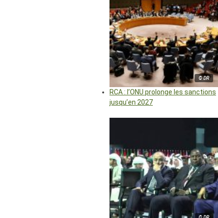
© DR
RCA : l’ONU prolonge les sanctions
jusqu’en 2027
© DR