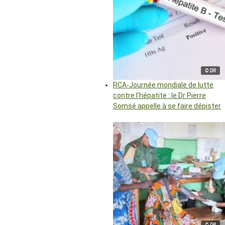
© DR
RCA-Journée mondiale de lutte
contre l’hépatite : le Dr Pierre
Somsé appelle à se faire dépister
© DR