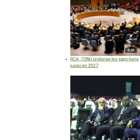
© DR
RCA : l’ONU prolonge les sanctions
jusqu’en 2027
© DR