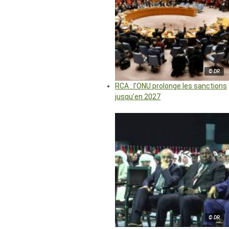
© DR
RCA : l’ONU prolonge les sanctions
jusqu’en 2027
© DR