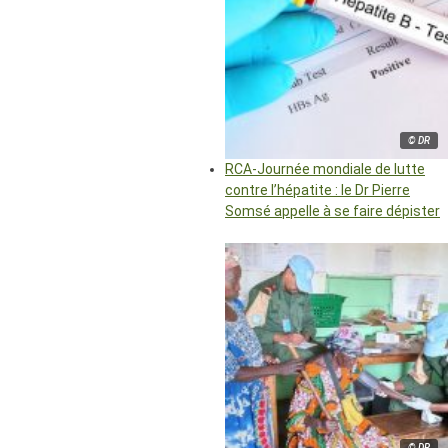
© DR
RCA-Journée mondiale de lutte
contre l’hépatite : le Dr Pierre
Somsé appelle à se faire dépister
© DR