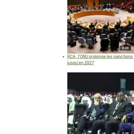
© DR
RCA : l’ONU prolonge les sanctions
jusqu’en 2027
© DR