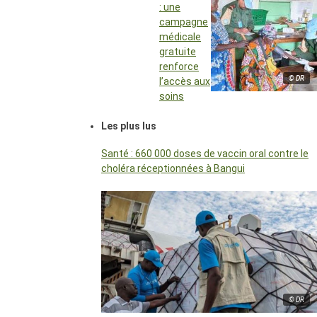
: une
campagne
médicale
gratuite
renforce
© DR
l’accès aux
soins
Les plus lus
Santé : 660 000 doses de vaccin oral contre le
choléra réceptionnées à Bangui
© DR