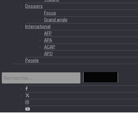
Dossiers
Focus
Grand angle
International
AFP
APA
ACAP
APO
People
›