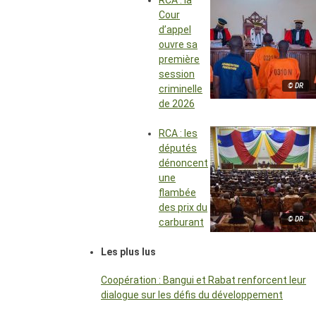
RCA : la
Cour
d’appel
ouvre sa
première
session
© DR
criminelle
de 2026
RCA : les
députés
dénoncent
une
flambée
des prix du
© DR
carburant
Les plus lus
Coopération : Bangui et Rabat renforcent leur
dialogue sur les défis du développement