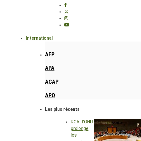
International
AFP
APA
ACAP
APO
Les plus récents
RCA : l’ONU
prolonge
les