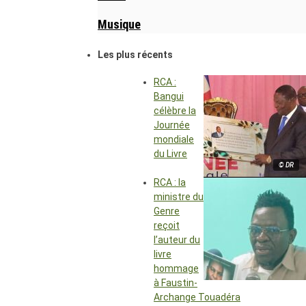
Musique
Les plus récents
RCA :
Bangui
célèbre la
Journée
mondiale
du Livre
© DR
RCA : la
ministre du
Genre
reçoit
l’auteur du
livre
hommage
à Faustin-
Archange Touadéra