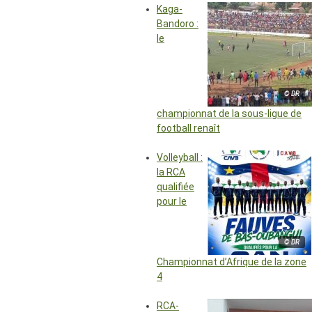
Kaga-
Bandoro :
le
© DR
championnat de la sous-ligue de
football renaît
Volleyball :
la RCA
qualifiée
pour le
© DR
Championnat d’Afrique de la zone
4
RCA-