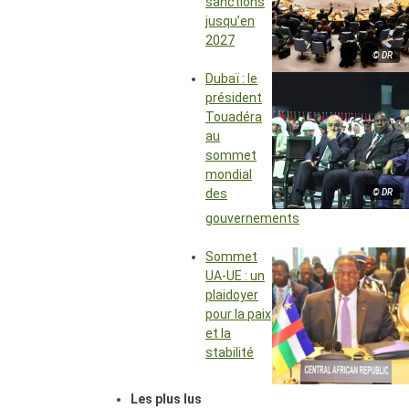
sanctions
jusqu’en
2027
© DR
Dubaï : le
président
Touadéra
au
sommet
mondial
des
© DR
gouvernements
Sommet
UA-UE : un
plaidoyer
pour la paix
et la
stabilité
Les plus lus