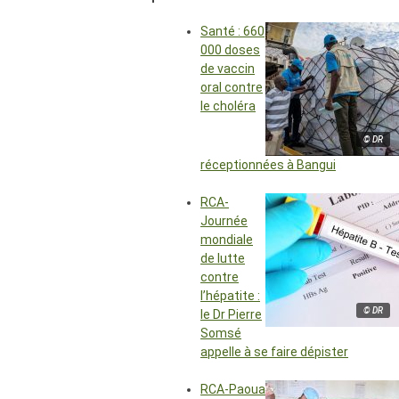
Santé : 660
000 doses
de vaccin
oral contre
le choléra
© DR
réceptionnées à Bangui
RCA-
Journée
mondiale
de lutte
contre
l’hépatite :
© DR
le Dr Pierre
Somsé
appelle à se faire dépister
RCA-Paoua