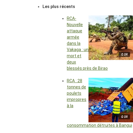
Les plus récents
RCA-
Nouvelle
attaque
armée
dans la
Vakaga : un
© DR
mort et
deux
blessés près de Birao
RCA : 28
tonnes de
poulets
impropres
à la
© DR
consommation détruites à Bangui