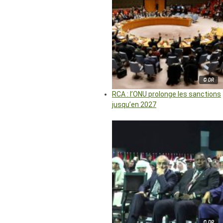
© DR
RCA : l’ONU prolonge les sanctions
jusqu’en 2027
© DR