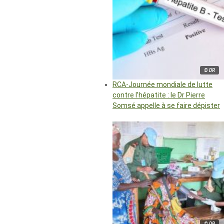
© DR
RCA-Journée mondiale de lutte
contre l’hépatite : le Dr Pierre
Somsé appelle à se faire dépister
© DR