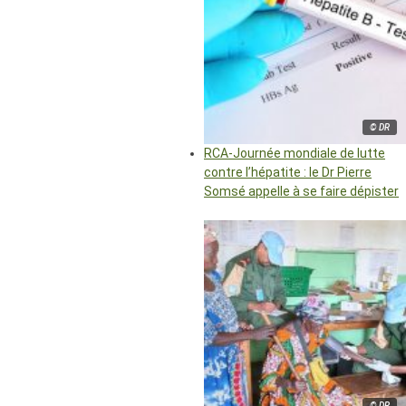
© DR
RCA-Journée mondiale de lutte
contre l’hépatite : le Dr Pierre
Somsé appelle à se faire dépister
© DR