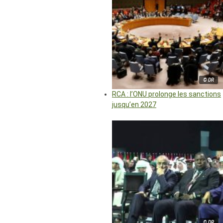
© DR
RCA : l’ONU prolonge les sanctions
jusqu’en 2027
© DR