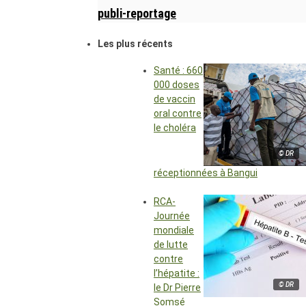
publi-reportage
Les plus récents
Santé : 660
000 doses
de vaccin
oral contre
le choléra
© DR
réceptionnées à Bangui
RCA-
Journée
mondiale
de lutte
contre
l’hépatite :
© DR
le Dr Pierre
Somsé