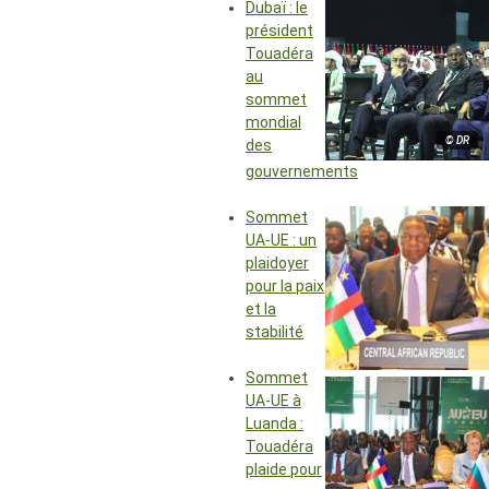
Dubaï : le
président
Touadéra
au
sommet
mondial
© DR
des
gouvernements
Sommet
UA-UE : un
plaidoyer
pour la paix
et la
stabilité
Sommet
UA-UE à
Luanda :
Touadéra
plaide pour