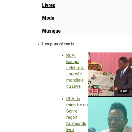
Livres
Mode
Musique
Les plus récents
RCA :
Bangui
célèbre la
Journée
mondiale
du Livre
© DR
RCA : la
ministre du
Genre
reçoit
l’auteur du
livre