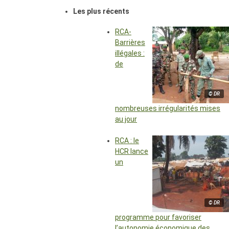
Les plus récents
RCA-
Barrières
illégales :
de
© DR
nombreuses irrégularités mises
au jour
RCA : le
HCR lance
un
© DR
programme pour favoriser
l’autonomie économique des