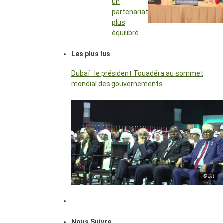
un
partenariat
plus
équilibré
Les plus lus
Dubaï : le président Touadéra au sommet
mondial des gouvernements
© DR
Nous Suivre