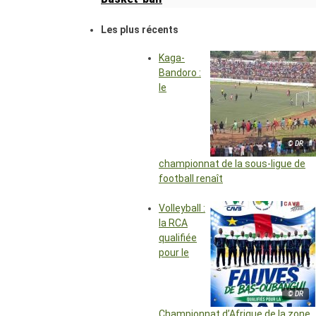
Les plus récents
Kaga-
Bandoro :
le
© DR
championnat de la sous-ligue de
football renaît
Volleyball :
la RCA
qualifiée
pour le
© DR
Championnat d’Afrique de la zone