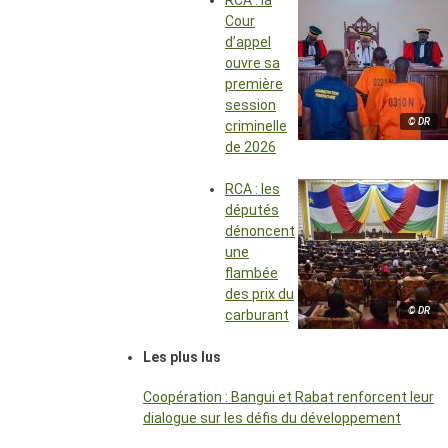
RCA : la
Cour
d’appel
ouvre sa
première
session
© DR
criminelle
de 2026
RCA : les
députés
dénoncent
une
flambée
des prix du
© DR
carburant
Les plus lus
Coopération : Bangui et Rabat renforcent leur
dialogue sur les défis du développement