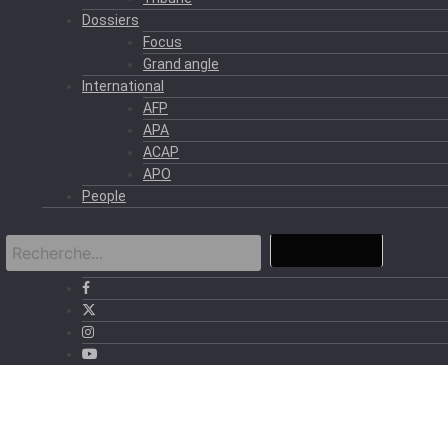
Dossiers
Focus
Grand angle
International
AFP
APA
ACAP
APO
People
›