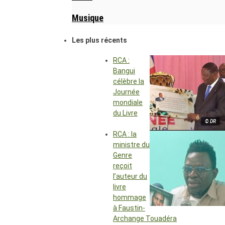
Musique
Les plus récents
RCA :
Bangui
célèbre la
Journée
mondiale
du Livre
© DR
RCA : la
ministre du
Genre
reçoit
l’auteur du
livre
hommage
à Faustin-
Archange Touadéra