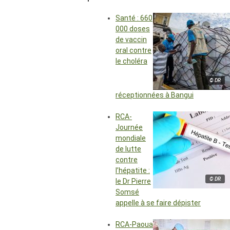
Santé : 660
000 doses
de vaccin
oral contre
le choléra
© DR
réceptionnées à Bangui
RCA-
Journée
mondiale
de lutte
contre
l’hépatite :
© DR
le Dr Pierre
Somsé
appelle à se faire dépister
RCA-Paoua