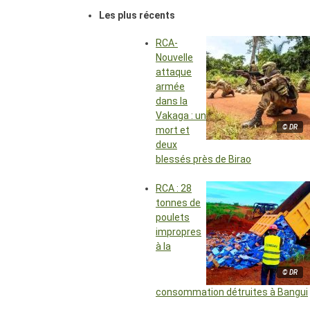
Les plus récents
RCA-
Nouvelle
attaque
armée
dans la
Vakaga : un
© DR
mort et
deux
blessés près de Birao
RCA : 28
tonnes de
poulets
impropres
à la
© DR
consommation détruites à Bangui