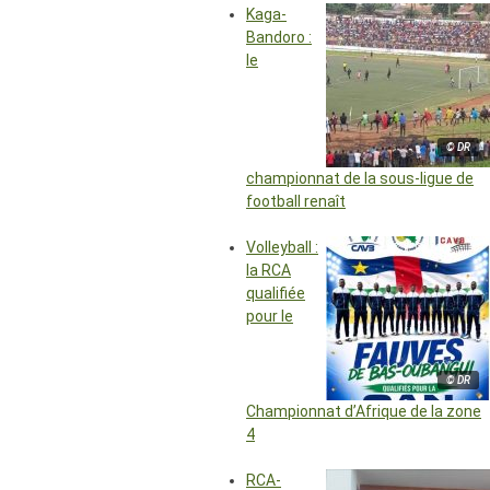
Kaga-
Bandoro :
le
© DR
championnat de la sous-ligue de
football renaît
Volleyball :
la RCA
qualifiée
pour le
© DR
Championnat d’Afrique de la zone
4
RCA-