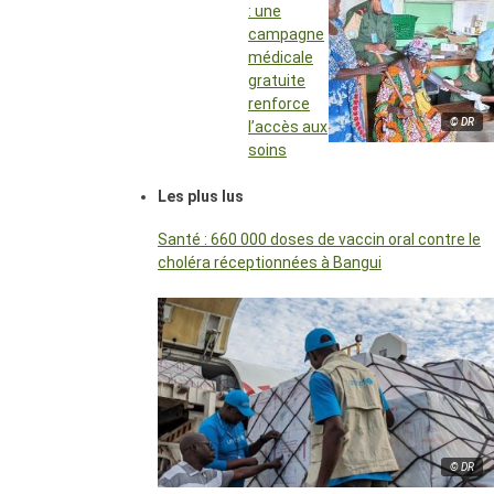
: une
campagne
médicale
gratuite
renforce
© DR
l’accès aux
soins
Les plus lus
Santé : 660 000 doses de vaccin oral contre le
choléra réceptionnées à Bangui
© DR