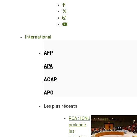
International
AFP
APA
ACAP
APO
Les plus récents
RCA : l’ONU
prolonge
les