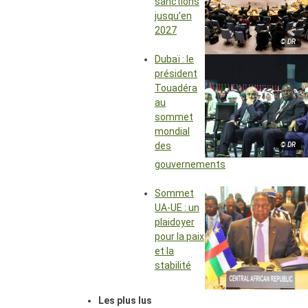
sanctions
jusqu’en
2027
© DR
Dubaï : le
président
Touadéra
au
sommet
mondial
des
© DR
gouvernements
Sommet
UA-UE : un
plaidoyer
pour la paix
et la
stabilité
Les plus lus