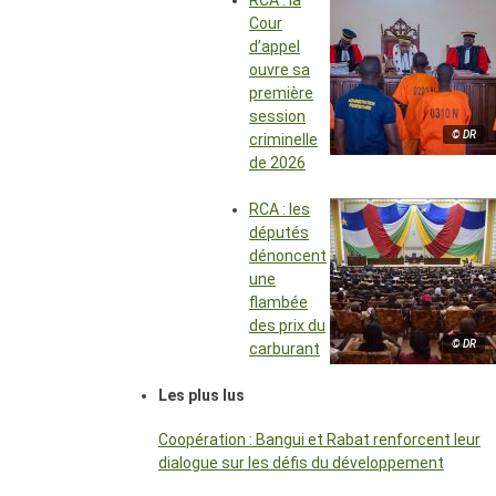
RCA : la
Cour
d’appel
ouvre sa
première
session
© DR
criminelle
de 2026
RCA : les
députés
dénoncent
une
flambée
des prix du
© DR
carburant
Les plus lus
Coopération : Bangui et Rabat renforcent leur
dialogue sur les défis du développement