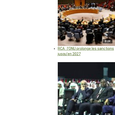
© DR
RCA : l’ONU prolonge les sanctions
jusqu’en 2027
© DR