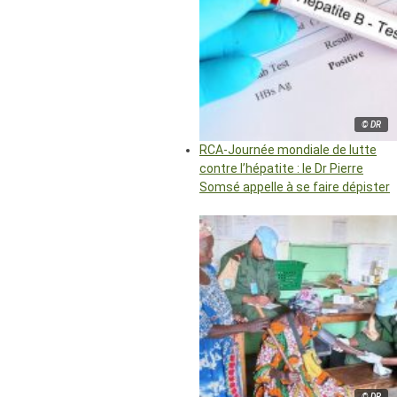
© DR
RCA-Journée mondiale de lutte
contre l’hépatite : le Dr Pierre
Somsé appelle à se faire dépister
© DR