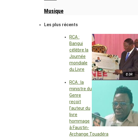
Musique
Les plus récents
RCA :
Bangui
célèbre la
Journée
mondiale
du Livre
© DR
RCA : la
ministre du
Genre
reçoit
l’auteur du
livre
hommage
à Faustin-
Archange Touadéra