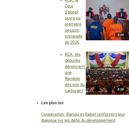
RCA : la
Cour
d’appel
ouvre sa
première
session
© DR
criminelle
de 2026
RCA : les
députés
dénoncent
une
flambée
des prix du
© DR
carburant
Les plus lus
Coopération : Bangui et Rabat renforcent leur
dialogue sur les défis du développement