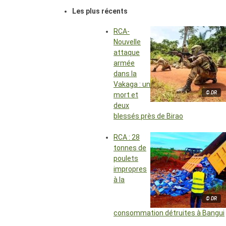
Les plus récents
RCA-
Nouvelle
attaque
armée
dans la
Vakaga : un
© DR
mort et
deux
blessés près de Birao
RCA : 28
tonnes de
poulets
impropres
à la
© DR
consommation détruites à Bangui