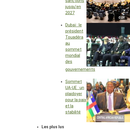
sanctions
jusqu’en
2027
© DR
Dubaï : le
président
Touadéra
au
sommet
mondial
des
© DR
gouvernements
Sommet
UA-UE : un
plaidoyer
pour la paix
et la
stabilité
Les plus lus