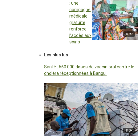
: une
campagne
médicale
gratuite
renforce
© DR
l’accès aux
soins
Les plus lus
Santé : 660 000 doses de vaccin oral contre le
choléra réceptionnées à Bangui
© DR