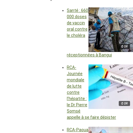
Santé : 660
000 doses
de vaccin
oral contre
le choléra
© DR
réceptionnées à Bangui
RCA-
Journée
mondiale
de lutte
contre
l’hépatite :
© DR
le Dr Pierre
Somsé
appelle à se faire dépister
RCA-Paoua