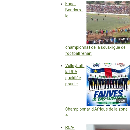
Kaga-
Bandoro :
le
© DR
championnat de la sous-ligue de
football renaît
Volleyball :
la RCA
qualifiée
pour le
© DR
Championnat d’Afrique de la zone
4
RCA-