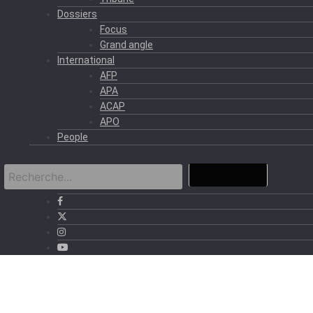
Dossiers
Focus
Grand angle
International
AFP
APA
ACAP
APO
People
›