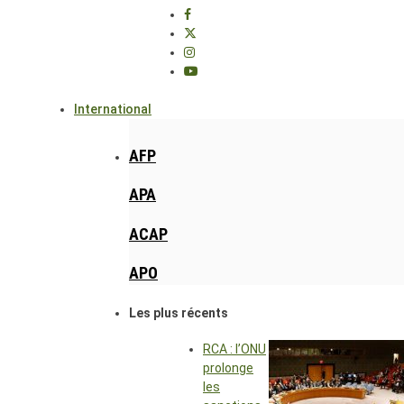
International
AFP
APA
ACAP
APO
Les plus récents
RCA : l’ONU
prolonge
les