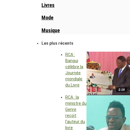
Livres
Mode
Musique
Les plus récents
RCA :
Bangui
célèbre la
Journée
mondiale
du Livre
© DR
RCA : la
ministre du
Genre
reçoit
l’auteur du
livre