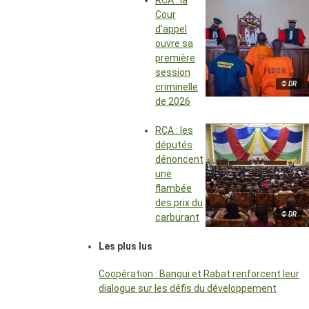
RCA : la
Cour
d’appel
ouvre sa
première
session
© DR
criminelle
de 2026
RCA : les
députés
dénoncent
une
flambée
des prix du
© DR
carburant
Les plus lus
Coopération : Bangui et Rabat renforcent leur
dialogue sur les défis du développement