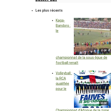
Les plus récents
Kaga-
Bandoro :
le
© DR
championnat de la sous-ligue de
football renaît
Volleyball :
la RCA
qualifiée
pour le
© DR
Championnat d’Afrique de la zone