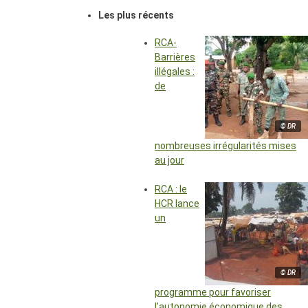
Les plus récents
RCA-
Barrières
illégales :
de
© DR
nombreuses irrégularités mises
au jour
RCA : le
HCR lance
un
© DR
programme pour favoriser
l’autonomie économique des