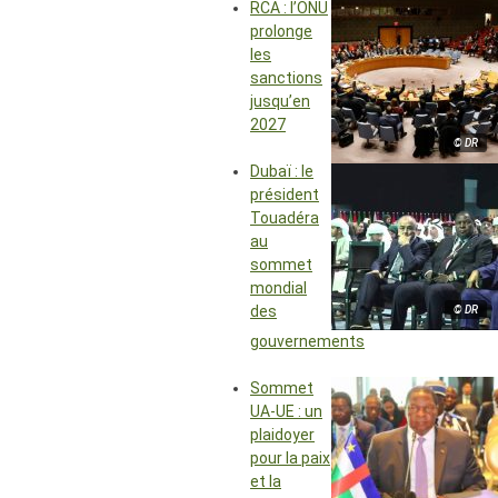
RCA : l’ONU
prolonge
les
sanctions
jusqu’en
2027
© DR
Dubaï : le
président
Touadéra
au
sommet
mondial
des
© DR
gouvernements
Sommet
UA-UE : un
plaidoyer
pour la paix
et la