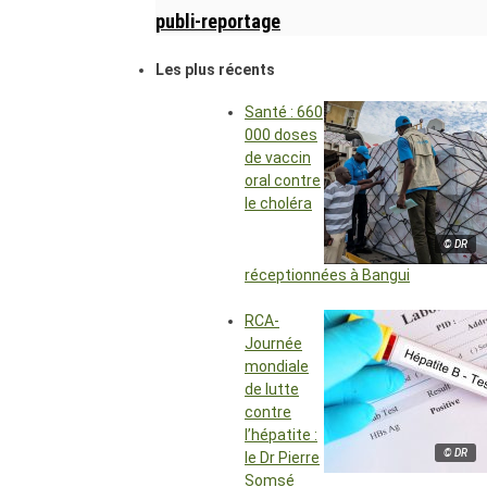
publi-reportage
Les plus récents
Santé : 660
000 doses
de vaccin
oral contre
le choléra
© DR
réceptionnées à Bangui
RCA-
Journée
mondiale
de lutte
contre
l’hépatite :
© DR
le Dr Pierre
Somsé