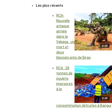
Les plus récents
RCA-
Nouvelle
attaque
armée
dans la
Vakaga : un
© DR
mort et
deux
blessés près de Birao
RCA : 28
tonnes de
poulets
impropres
à la
© DR
consommation détruites à Bangui