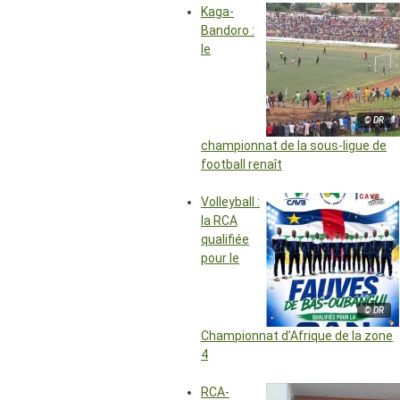
Kaga-
Bandoro :
le
© DR
championnat de la sous-ligue de
football renaît
Volleyball :
la RCA
qualifiée
pour le
© DR
Championnat d’Afrique de la zone
4
RCA-