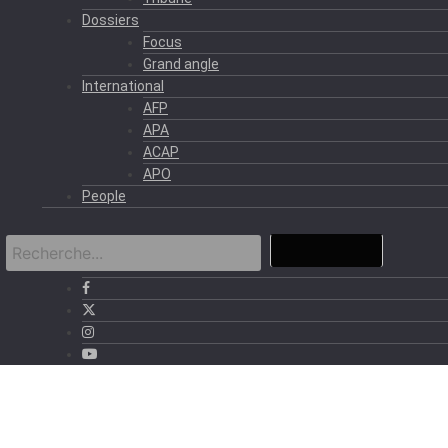
Dossiers
Focus
Grand angle
International
AFP
APA
ACAP
APO
People
›