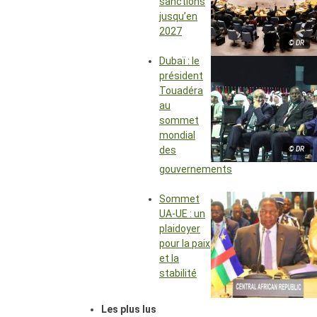
sanctions
jusqu’en
2027
© DR
Dubaï : le
président
Touadéra
au
sommet
mondial
des
© DR
gouvernements
Sommet
UA-UE : un
plaidoyer
pour la paix
et la
stabilité
Les plus lus