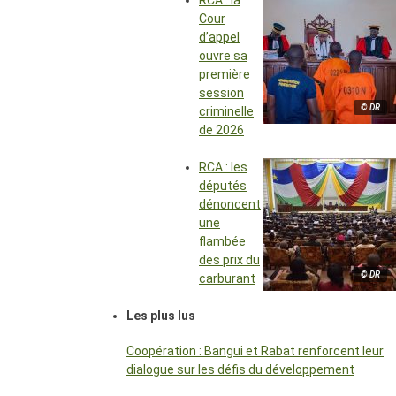
RCA : la
Cour
d’appel
ouvre sa
première
session
© DR
criminelle
de 2026
RCA : les
députés
dénoncent
une
flambée
des prix du
© DR
carburant
Les plus lus
Coopération : Bangui et Rabat renforcent leur
dialogue sur les défis du développement