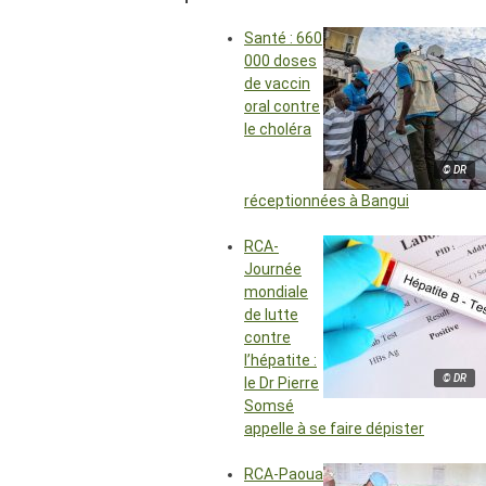
Santé : 660
000 doses
de vaccin
oral contre
le choléra
© DR
réceptionnées à Bangui
RCA-
Journée
mondiale
de lutte
contre
l’hépatite :
© DR
le Dr Pierre
Somsé
appelle à se faire dépister
RCA-Paoua