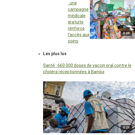
: une
campagne
médicale
gratuite
renforce
© DR
l’accès aux
soins
Les plus lus
Santé : 660 000 doses de vaccin oral contre le
choléra réceptionnées à Bangui
© DR