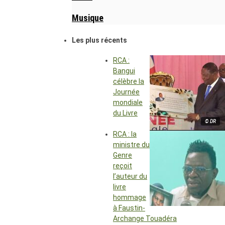
Musique
Les plus récents
RCA :
Bangui
célèbre la
Journée
mondiale
du Livre
© DR
RCA : la
ministre du
Genre
reçoit
l’auteur du
livre
hommage
à Faustin-
Archange Touadéra