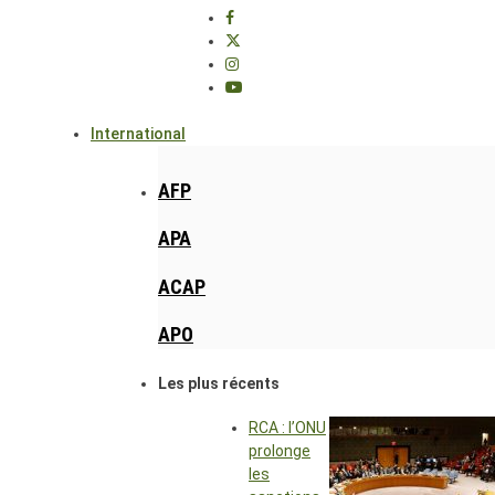
International
AFP
APA
ACAP
APO
Les plus récents
RCA : l’ONU
prolonge
les