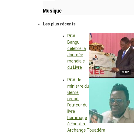
Musique
Les plus récents
RCA :
Bangui
célèbre la
Journée
mondiale
du Livre
© DR
RCA : la
ministre du
Genre
reçoit
l’auteur du
livre
hommage
à Faustin-
Archange Touadéra