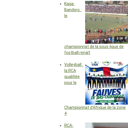
Kaga-
Bandoro :
le
© DR
championnat de la sous-ligue de
football renaît
Volleyball :
la RCA
qualifiée
pour le
© DR
Championnat d’Afrique de la zone
4
RCA-