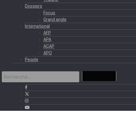
Dossiers
Focus
Grand angle
International
AFP
APA
ACAP
APO
People
›