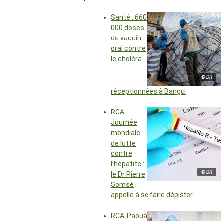
Santé : 660
000 doses
de vaccin
oral contre
le choléra
© DR
réceptionnées à Bangui
RCA-
Journée
mondiale
de lutte
contre
l’hépatite :
© DR
le Dr Pierre
Somsé
appelle à se faire dépister
RCA-Paoua