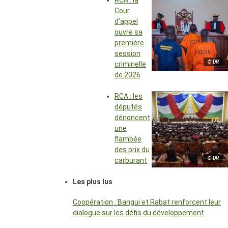
RCA : la
Cour
d’appel
ouvre sa
première
session
© DR
criminelle
de 2026
RCA : les
députés
dénoncent
une
flambée
des prix du
© DR
carburant
Les plus lus
Coopération : Bangui et Rabat renforcent leur
dialogue sur les défis du développement