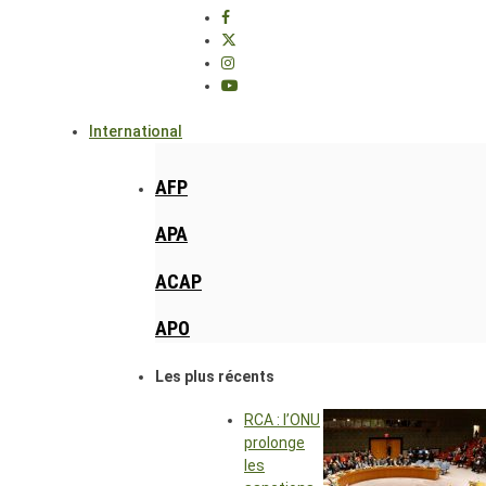
International
AFP
APA
ACAP
APO
Les plus récents
RCA : l’ONU
prolonge
les