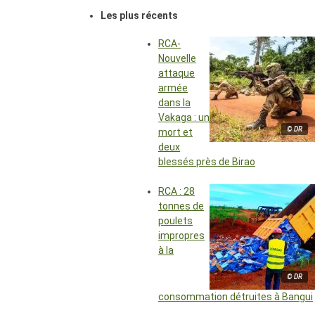
Les plus récents
RCA-
Nouvelle
attaque
armée
dans la
Vakaga : un
© DR
mort et
deux
blessés près de Birao
RCA : 28
tonnes de
poulets
impropres
à la
© DR
consommation détruites à Bangui