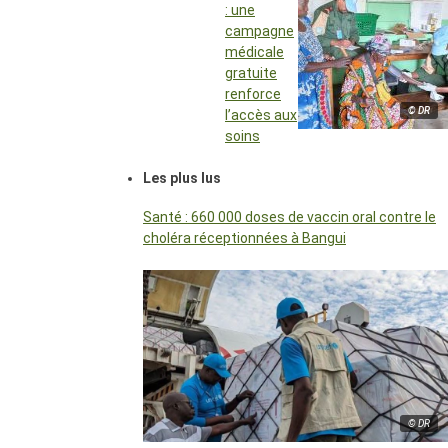
: une
campagne
médicale
gratuite
renforce
© DR
l’accès aux
soins
Les plus lus
Santé : 660 000 doses de vaccin oral contre le
choléra réceptionnées à Bangui
© DR