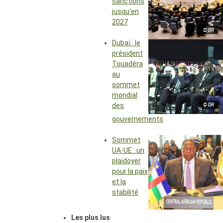
sanctions
jusqu’en
2027
© DR
Dubaï : le
président
Touadéra
au
sommet
mondial
des
© DR
gouvernements
Sommet
UA-UE : un
plaidoyer
pour la paix
et la
stabilité
Les plus lus