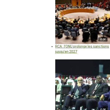
© DR
RCA : l’ONU prolonge les sanctions
jusqu’en 2027
© DR