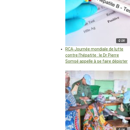
© DR
RCA-Journée mondiale de lutte
contre l’hépatite : le Dr Pierre
Somsé appelle à se faire dépister
© DR