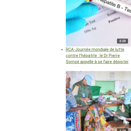
© DR
RCA-Journée mondiale de lutte
contre l’hépatite : le Dr Pierre
Somsé appelle à se faire dépister
© DR