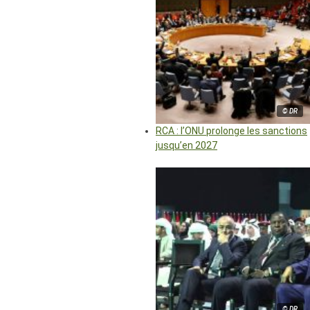
© DR
RCA : l’ONU prolonge les sanctions
jusqu’en 2027
© DR