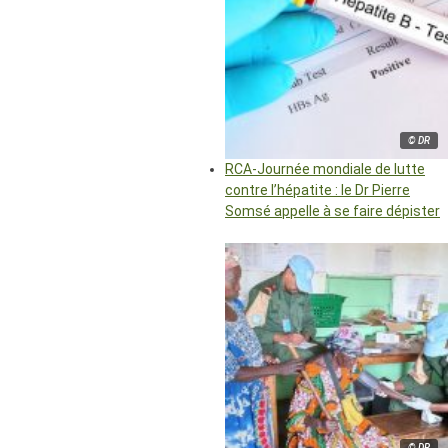
© DR
RCA-Journée mondiale de lutte
contre l’hépatite : le Dr Pierre
Somsé appelle à se faire dépister
© DR