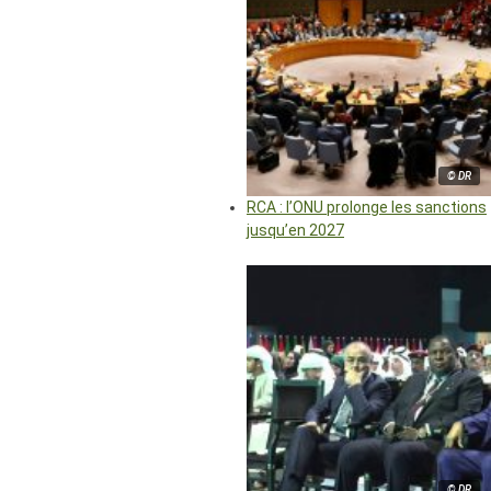
© DR
RCA : l’ONU prolonge les sanctions
jusqu’en 2027
© DR