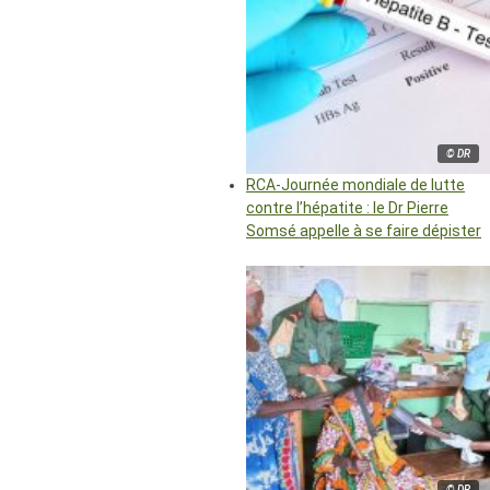
© DR
RCA-Journée mondiale de lutte
contre l’hépatite : le Dr Pierre
Somsé appelle à se faire dépister
© DR