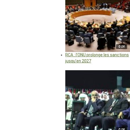
© DR
RCA : l’ONU prolonge les sanctions
jusqu’en 2027
© DR