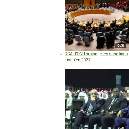
© DR
RCA : l’ONU prolonge les sanctions
jusqu’en 2027
© DR