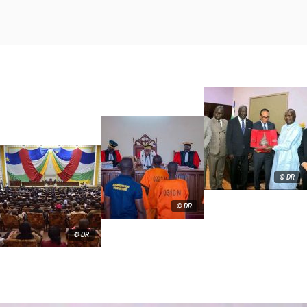
© DR
© DR
© DR