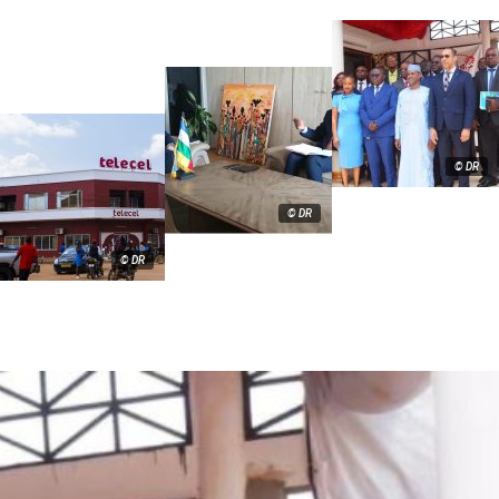
© DR
© DR
© DR