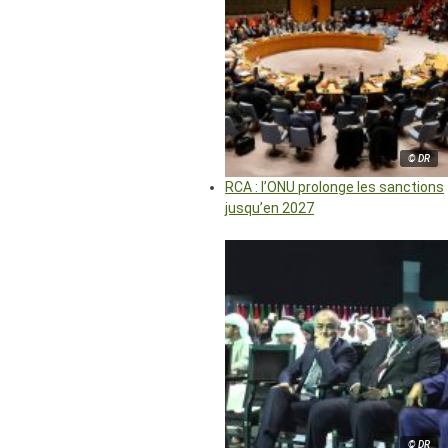
© DR
RCA : l’ONU prolonge les sanctions
jusqu’en 2027
© DR