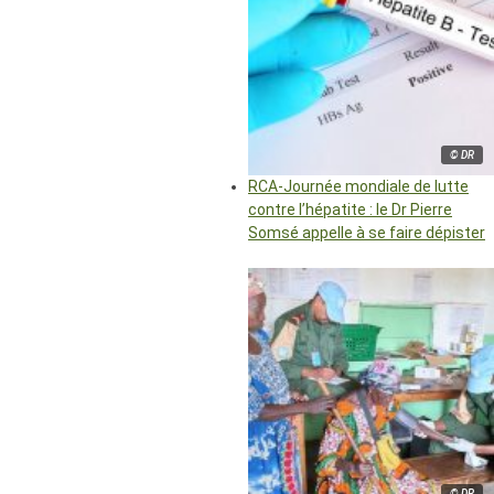
© DR
RCA-Journée mondiale de lutte
contre l’hépatite : le Dr Pierre
Somsé appelle à se faire dépister
© DR