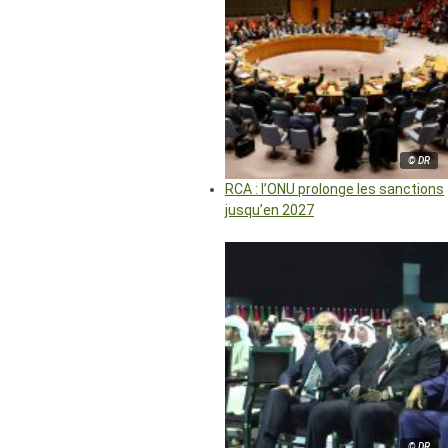
© DR
RCA : l’ONU prolonge les sanctions
jusqu’en 2027
© DR