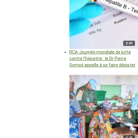
© DR
RCA-Journée mondiale de lutte
contre l’hépatite : le Dr Pierre
Somsé appelle à se faire dépister
© DR