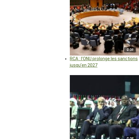
© DR
RCA : l’ONU prolonge les sanctions
jusqu’en 2027
© DR