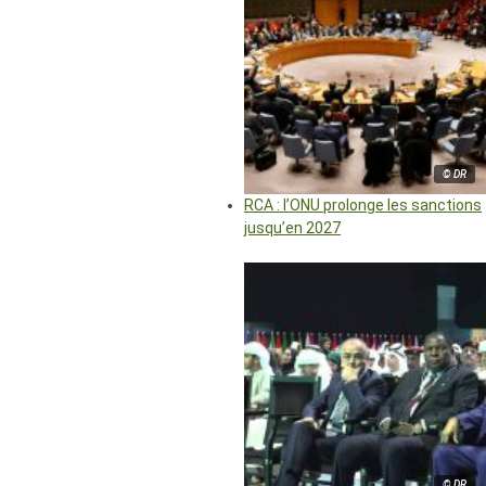
© DR
RCA : l’ONU prolonge les sanctions
jusqu’en 2027
© DR