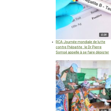
© DR
RCA-Journée mondiale de lutte
contre l’hépatite : le Dr Pierre
Somsé appelle à se faire dépister
© DR