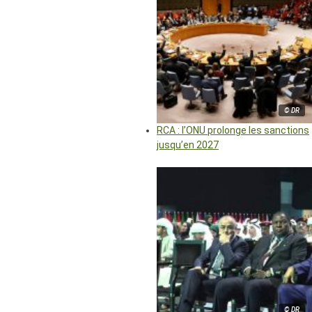
© DR
RCA : l’ONU prolonge les sanctions
jusqu’en 2027
© DR