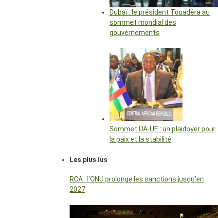
Dubaï : le président Touadéra au
sommet mondial des
gouvernements
Sommet UA-UE : un plaidoyer pour
la paix et la stabilité
Les plus lus
RCA : l’ONU prolonge les sanctions jusqu’en
2027