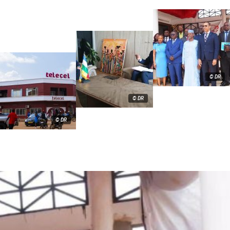
© DR
© DR
© DR