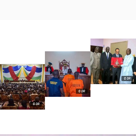
© DR
© DR
© DR