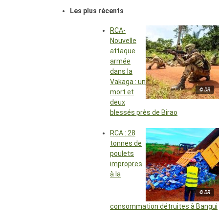
Les plus récents
RCA-
Nouvelle
attaque
armée
dans la
Vakaga : un
© DR
mort et
deux
blessés près de Birao
RCA : 28
tonnes de
poulets
impropres
à la
© DR
consommation détruites à Bangui