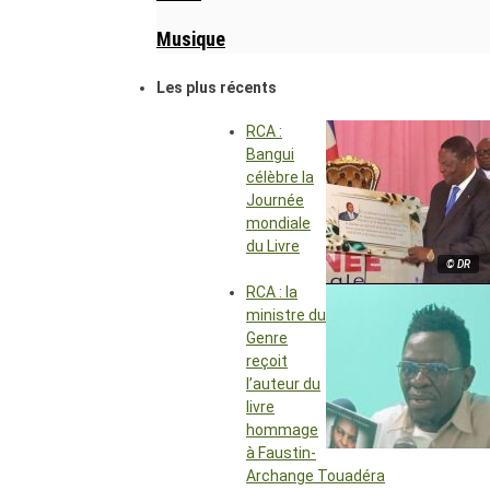
Musique
Les plus récents
RCA :
Bangui
célèbre la
Journée
mondiale
du Livre
© DR
RCA : la
ministre du
Genre
reçoit
l’auteur du
livre
hommage
à Faustin-
Archange Touadéra