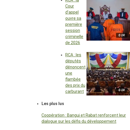
RCA : la
Cour
d’appel
ouvre sa
première
session
© DR
criminelle
de 2026
RCA : les
députés
dénoncent
une
flambée
des prix du
© DR
carburant
Les plus lus
Coopération : Bangui et Rabat renforcent leur
dialogue sur les défis du développement