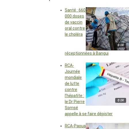
Santé : 660
000 doses
de vaccin
oral contre
le choléra
© DR
réceptionnées à Bangui
RCA-
Journée
mondiale
de lutte
contre
l’hépatite :
© DR
le Dr Pierre
Somsé
appelle à se faire dépister
RCA-Paoua