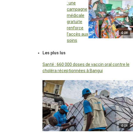
: une
campagne
médicale
gratuite
renforce
© DR
l’accès aux
soins
Les plus lus
Santé : 660 000 doses de vaccin oral contre le
choléra réceptionnées à Bangui
© DR