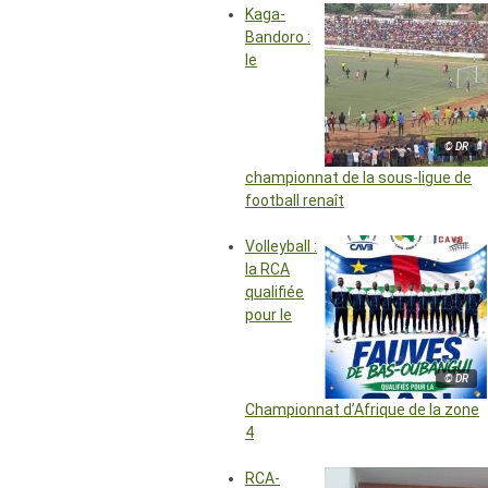
Kaga-
Bandoro :
le
© DR
championnat de la sous-ligue de
football renaît
Volleyball :
la RCA
qualifiée
pour le
© DR
Championnat d’Afrique de la zone
4
RCA-