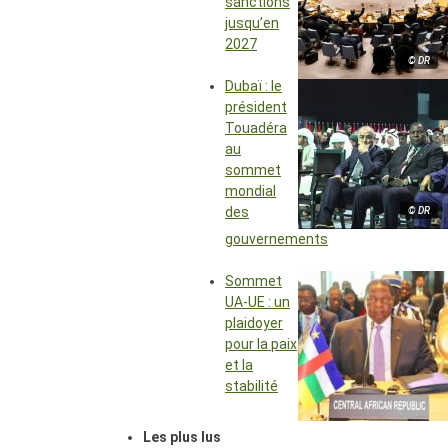
sanctions
jusqu’en
2027
© DR
Dubaï : le
président
Touadéra
au
sommet
mondial
des
© DR
gouvernements
Sommet
UA-UE : un
plaidoyer
pour la paix
et la
stabilité
Les plus lus