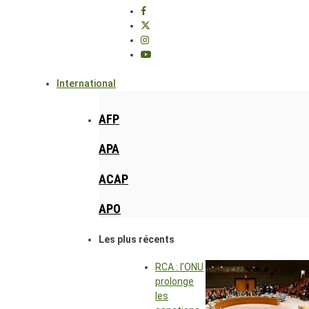
International
AFP
APA
ACAP
APO
Les plus récents
RCA : l’ONU
prolonge
les