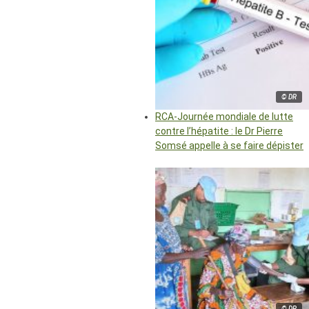
© DR
RCA-Journée mondiale de lutte
contre l’hépatite : le Dr Pierre
Somsé appelle à se faire dépister
© DR