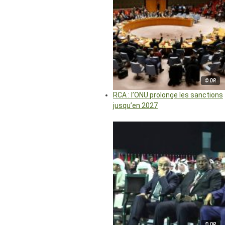
© DR
RCA : l’ONU prolonge les sanctions
jusqu’en 2027
© DR