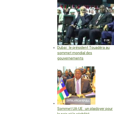
© DR
Dubaï : le président Touadéra au
sommet mondial des
gouvernements
Sommet UA-UE : un plaidoyer pour