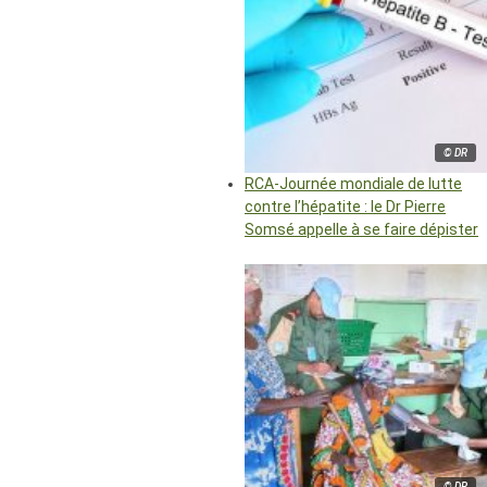
© DR
RCA-Journée mondiale de lutte
contre l’hépatite : le Dr Pierre
Somsé appelle à se faire dépister
© DR