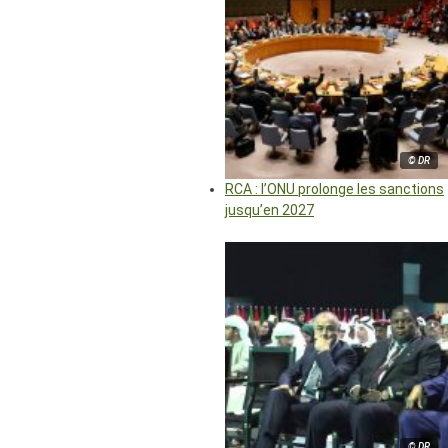
© DR
RCA : l’ONU prolonge les sanctions
jusqu’en 2027
© DR