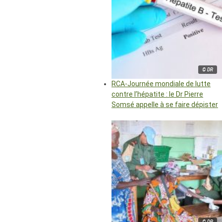
© DR
RCA-Journée mondiale de lutte
contre l’hépatite : le Dr Pierre
Somsé appelle à se faire dépister
© DR