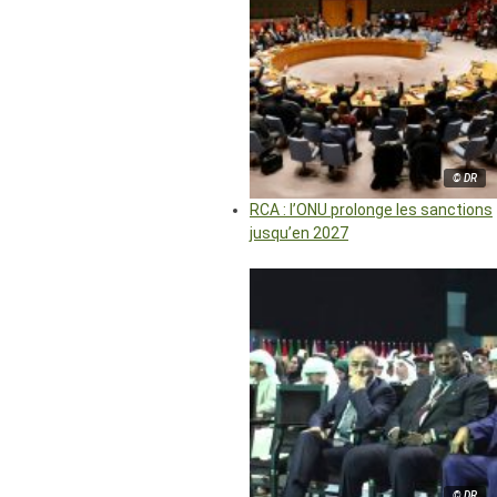
© DR
RCA : l’ONU prolonge les sanctions
jusqu’en 2027
© DR